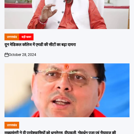
उत्तराखंड
बड़ी खबर
POSTED
IN
दून मेडिकल कॉलेज में एमडी की सीटों का बढ़ा दायरा
October 28, 2024
on
उत्तराखंड
POSTED
IN
मुख्यमंत्री ने दी प्रदेशवासियों को धनतेरस, दीपावली, गोवर्धन पूजा एवं भैयादूज की