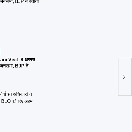
ni Visit: 8 अगस्त
र्तन जनसभा, BJP ने
नए D
अधिका