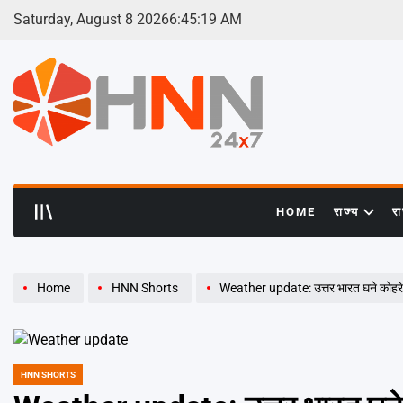
Skip
Saturday, August 8 2026
6
:
45
:
19
AM
to
content
HNN
24x7
HOME
राज्य
र
Home
HNN Shorts
Weather update: उत्तर भारत घने कोहरे 
HNN SHORTS
POSTED
IN