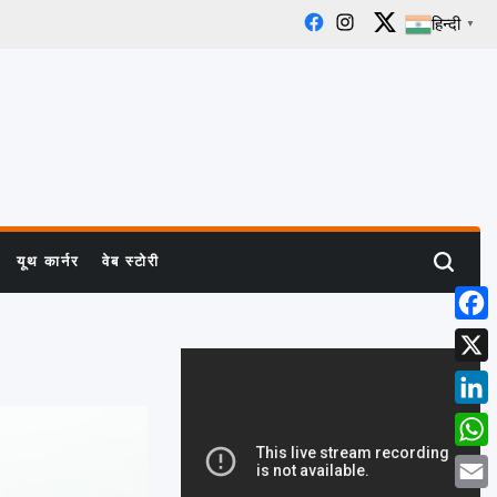
हिन्दी
▼
Facebook
Instagram
X
यूथ कार्नर
वेब स्टोरी
Search
Face
X
Linke
What