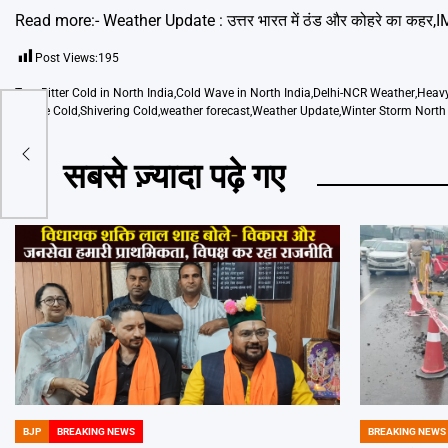
Read more:-
Weather Update : उत्तर भारत में ठंड और कोहरे का कहर,I
Post Views:
195
Tags
Bitter Cold in North India
,
Cold Wave in North India
,
Delhi-NCR Weather
,
Heavy
Severe Cold
,
Shivering Cold
,
weather forecast
,
Weather Update
,
Winter Storm North 
गा…’
सबसे ज़्यादा पढ़े गए
BJP
BREAKING NEWS
BREAKING NEWS
POSTED
POSTED