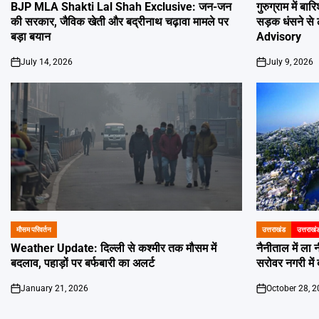
IN
IN
BJP MLA Shakti Lal Shah Exclusive: जन-जन
गुरुग्राम में ब
की सरकार, जैविक खेती और बद्रीनाथ चढ़ावा मामले पर
सड़क धंसने से 
बड़ा बयान
Advisory
July 14, 2026
July 9, 2026
on
on
मौसम परिवर्तन
उत्तराखंड
उत्तराखं
POSTED
POSTED
IN
IN
Weather Update: दिल्ली से कश्मीर तक मौसम में
नैनीताल में ला
बदलाव, पहाड़ों पर बर्फबारी का अलर्ट
सरोवर नगरी में 
January 21, 2026
October 28, 
on
on