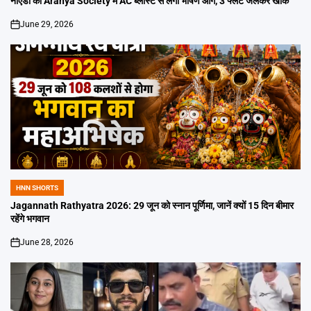
नोएडा की Aranya Society में AC ब्लास्ट से लगी भीषण आग, 3 फ्लैट जलकर खाक
June 29, 2026
on
HNN SHORTS
POSTED
IN
Jagannath Rathyatra 2026: 29 जून को स्नान पूर्णिमा, जानें क्यों 15 दिन बीमार
रहेंगे भगवान
June 28, 2026
on