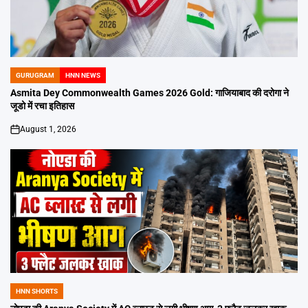
GURUGRAM
HNN NEWS
POSTED
IN
Asmita Dey Commonwealth Games 2026 Gold: गाजियाबाद की दरोगा ने
जूडो में रचा इतिहास
August 1, 2026
on
HNN SHORTS
POSTED
IN