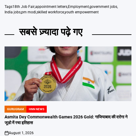
Tags
18th Job Fair
,
appointment letters
,
Employment
,
government jobs
,
India jobs
,
pm modi
,
skilled workforce
,
youth empowerment
सबसे ज़्यादा पढ़े गए
GURUGRAM
HNN NEWS
POSTED
IN
Asmita Dey Commonwealth Games 2026 Gold: गाजियाबाद की दरोगा ने
जूडो में रचा इतिहास
August 1, 2026
on