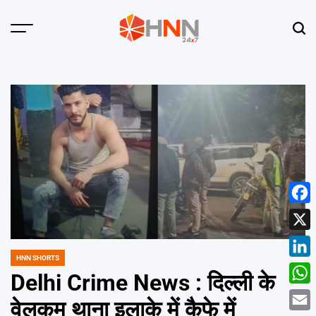
Skip
to
Menu
Sear
content
HNN
24x7
Face
X
HNN SHORTS
POSTED
Linke
IN
Delhi Crime News : दिल्ली के
What
वेलकम थाना इलाके में कैफे में