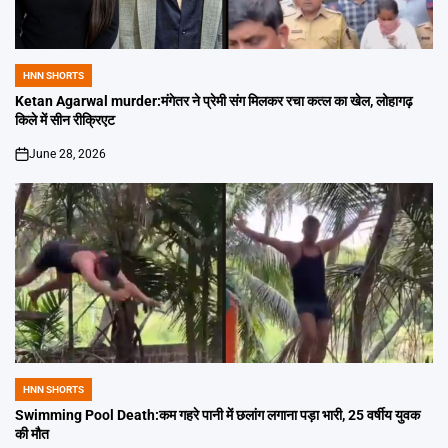
HNN SHORTS
POSTED
IN
Ketan Agarwal murder:मंगेतर ने प्रेमी संग मिलकर रचा कत्ल का खेल, लोहागढ़
किले में सीन रीक्रिएट
June 28, 2026
on
HNN SHORTS
POSTED
IN
Swimming Pool Death:कम गहरे पानी में छलांग लगाना पड़ा भारी, 25 वर्षीय युवक
की मौत