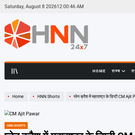
Skip
Saturday, August 8 2026
12
:
00
:
47
AM
to
content
HNN
24x7
HOME
राज्य
र
Home
HNN Shorts
प्लेन क्रैश में महाराष्ट्र के डिप्टी CM A
HNN SHORTS
POSTED
IN