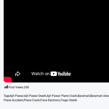
Post Views:
358
Tags
Ajit Pawar
,
Ajit Pawar Death
,
Ajit Pawar Plane Crash
,
Baramati
,
Baramati Airp
Plane Accident
,
Plane Crash
,
Pune Elections
,
Tragic Death