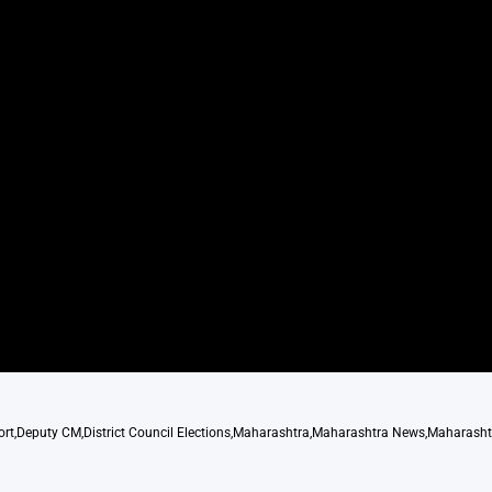
ort
,
Deputy CM
,
District Council Elections
,
Maharashtra
,
Maharashtra News
,
Maharashtr