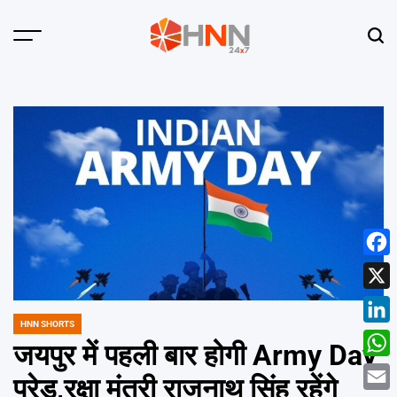
Skip
to
Menu
Sear
content
HNN
24x7
Face
X
HNN SHORTS
POSTED
Linke
IN
जयपुर में पहली बार होगी Army Day
What
परेड,रक्षा मंत्री राजनाथ सिंह रहेंगे