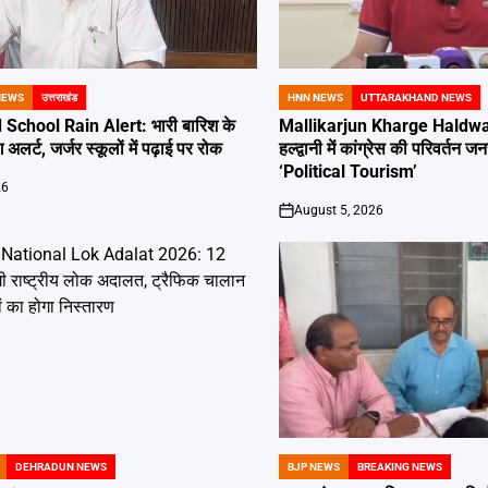
NEWS
उत्तराखंड
HNN NEWS
UTTARAKHAND NEWS
POSTED
IN
School Rain Alert: भारी बारिश के
Mallikarjun Kharge Haldwan
 अलर्ट, जर्जर स्कूलों में पढ़ाई पर रोक
हल्द्वानी में कांग्रेस की परिवर्तन
‘Political Tourism’
26
August 5, 2026
on
DEHRADUN NEWS
BJP NEWS
BREAKING NEWS
POSTED