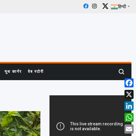
हिन्दी
▼
Facebook
Instagram
X
यूथ कार्नर
वेब स्टोरी
Search
Face
X
Linke
What