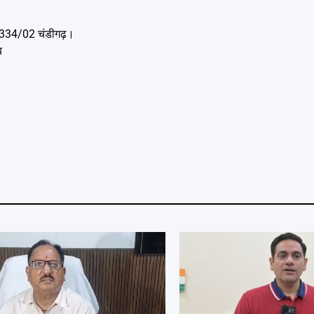
1 A 334/02 चंडीगढ़।
ब