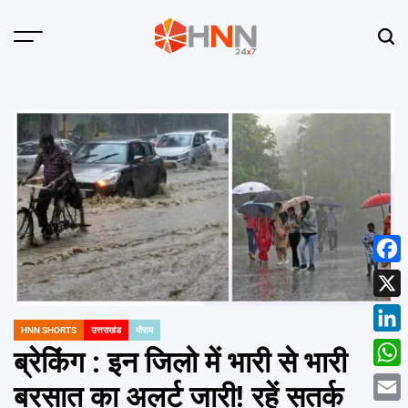
Skip
to
Menu
Sear
content
HNN
24x7
Face
X
HNN SHORTS
उत्तराखंड
मौसम
POSTED
Linke
IN
ब्रेकिंग : इन जिलो में भारी से भारी
What
बरसात का अलर्ट जारी! रहें सतर्क