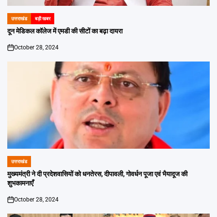
उत्तराखंड
बड़ी खबर
POSTED
IN
दून मेडिकल कॉलेज में एमडी की सीटों का बढ़ा दायरा
October 28, 2024
on
उत्तराखंड
POSTED
IN
मुख्यमंत्री ने दी प्रदेशवासियों को धनतेरस, दीपावली, गोवर्धन पूजा एवं भैयादूज की
शुभकामनाएँ
October 28, 2024
on