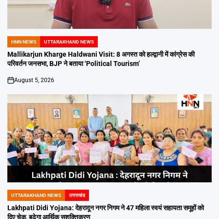
HNN NEWS
UTTARAKHAND NEWS
POSTED
IN
Mallikarjun Kharge Haldwani Visit: 8 अगस्त को हल्द्वानी में कांग्रेस की
परिवर्तन जनसभा, BJP ने बताया ‘Political Tourism’
August 5, 2026
on
UTTARAKHAND NEWS
उत्तराखंड
POSTED
IN
Lakhpati Didi Yojana: देहरादून नगर निगम ने 47 महिला स्वयं सहायता समूहों को
दिए चेक, बढ़ेगा आर्थिक सशक्तिकरण