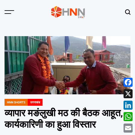
Skip
to
Menu
Sear
content
HNN
24x7
Face
X
HNN SHORTS
उत्तराखंड
POSTED
IN
व्यापार मङंलुखी मठ की बैठक आहूत,
Linke
कार्यकारिणी का हुआ विस्तार
What