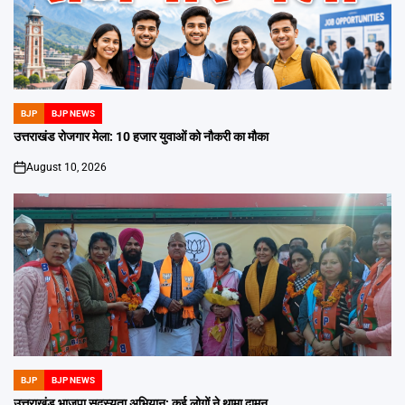
BJP
BJP NEWS
POSTED
IN
उत्तराखंड रोजगार मेला: 10 हजार युवाओं को नौकरी का मौका
August 10, 2026
on
BJP
BJP NEWS
POSTED
IN
उत्तराखंड भाजपा सदस्यता अभियान: कई लोगों ने थामा दामन