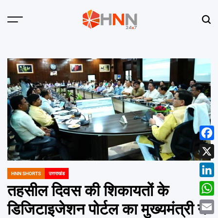
Skip
to
Menu
Sear
content
HNN
24x7
Face
X
HNN SHORTS
उत्तराखंड
POSTED
Linke
IN
तहसील दिवस की शिकायतों के
What
डिजिटाइजेशन पोर्टल का मुख्यमंत्री ने