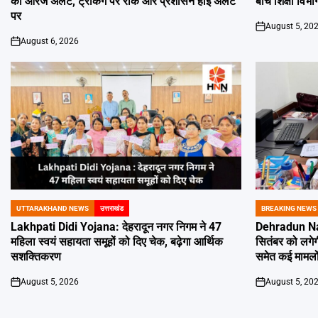
का ऑरेंज अलर्ट, ट्रैकिंग पर रोक और प्रशासन हाई अलर्ट
बीच शिक्षा विभाग
पर
August 5, 20
on
August 6, 2026
on
UTTARAKHAND NEWS
उत्तराखंड
BREAKING NEWS
POSTED
POSTED
IN
IN
Lakhpati Didi Yojana: देहरादून नगर निगम ने 47
Dehradun Na
महिला स्वयं सहायता समूहों को दिए चेक, बढ़ेगा आर्थिक
सितंबर को लगेग
सशक्तिकरण
समेत कई मामलों
August 5, 2026
August 5, 20
on
on