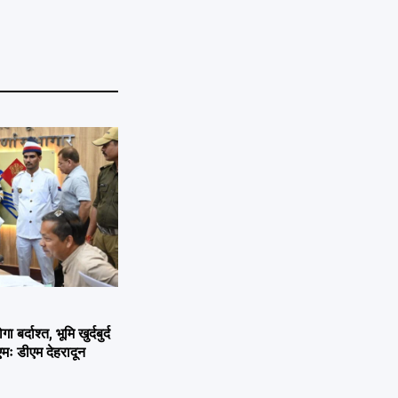
्दाश्त, भूमि खुर्दबुर्द
एमः डीएम देहरादून