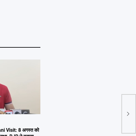
ग्लोब
हैप्प
क्षेत
i Visit: 8 अगस्त को