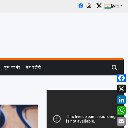
हिन्दी
▼
Facebook
Instagram
X
यूथ कार्नर
वेब स्टोरी
Search
Face
X
Linke
What