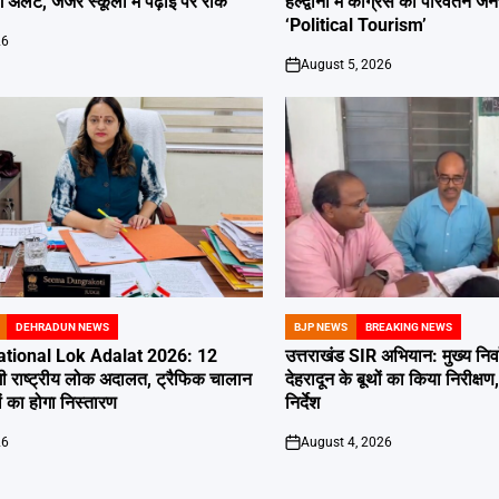
 अलर्ट, जर्जर स्कूलों में पढ़ाई पर रोक
हल्द्वानी में कांग्रेस की परिवर्तन
‘Political Tourism’
26
August 5, 2026
on
DEHRADUN NEWS
BJP NEWS
BREAKING NEWS
POSTED
IN
tional Lok Adalat 2026: 12
उत्तराखंड SIR अभियान: मुख्य निर
ी राष्ट्रीय लोक अदालत, ट्रैफिक चालान
देहरादून के बूथों का किया निरीक
 का होगा निस्तारण
निर्देश
26
August 4, 2026
on