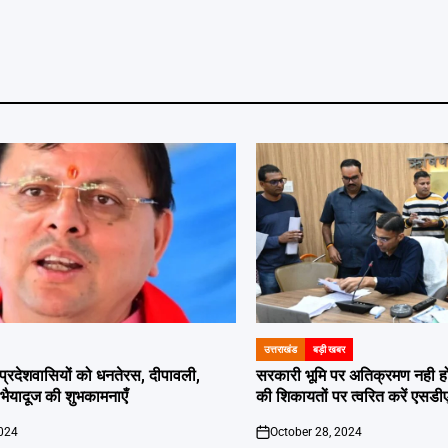
उत्तराखंड
बड़ी खबर
POSTED
IN
दी प्रदेशवासियों को धनतेरस, दीपावली,
सरकारी भूमि पर अतिक्रमण नही होगा बर
ं भैयादूज की शुभकामनाएँ
की शिकायतों पर त्वरित करें एसडी
2024
October 28, 2024
on