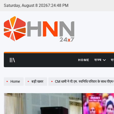
Skip
Saturday, August 8 2026
7
:
24
:
50
PM
to
content
HNN
24x7
HOME
राज्य
र
Home
बड़ी खबर
CM धामी ने पी.एम. स्वनिधि परिवार के साथ पीएम 