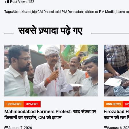
Post Views:
152
Tags
#Uttrakhand
,
bjp
,
CM Dhami told P.M
,
Dehradun
,
edition of PM Modi's
,
Listen t
सबसे ज़्यादा पढ़े गए
HNN NEWS
UP NEWS
HNN NEWS
UP
POSTED
POSTED
IN
IN
Mahmoodabad Farmers Protest: खाद संकट पर
Firozabad Ho
किसानों का प्रदर्शन, CM को ज्ञापन
मकान की छत गिरी
August 7, 2026
August 6, 20