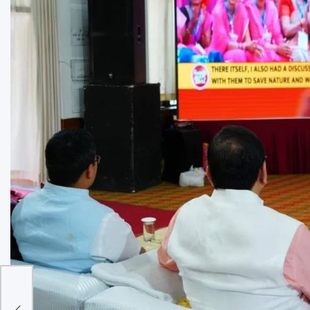
 के
 लगभग