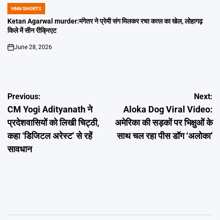
HNN SHORTS
POSTED
IN
Ketan Agarwal murder:मंगेतर ने प्रेमी संग मिलकर रचा कत्ल का खेल, लोहागढ़
किले में सीन रीक्रिएट
June 28, 2026
on
Post
Previous:
Next:
CM Yogi Adityanath ने
Aloka Dog Viral Video:
navigation
प्रदेशवासियों को लिखी चिट्ठी,
अमेरिका की सड़कों पर भिक्षुओं के
कहा ‘डिजिटल अरेस्ट’ से रहें
साथ चल रहा पीस डॉग ‘अलोका’
सावधान