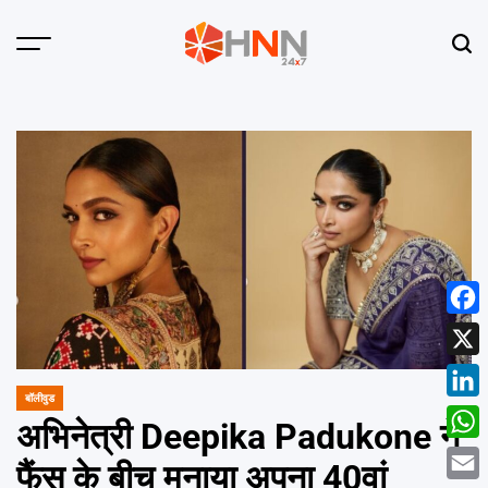
Skip
to
Menu
Sear
content
HNN
24x7
Face
X
बॉलीवुड
POSTED
Linke
IN
अभिनेत्री Deepika Padukone ने
What
फैंस के बीच मनाया अपना 40वां