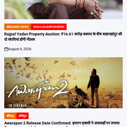
BREAKING NEWS
SHAHJAHANPUR NEWS
POSTED
IN
Rajpal Yadav Property Auction: ₹16.61 करोड़ बकाया के बीच शाहजहांपुर की
दो संपत्तियां होंगी नीलाम
August 6, 2026
on
बॉलिवुड
बॉलीवुड
POSTED
IN
Awarapan 2 Release Date Confirmed: इमरान हाशमी ने अफवाहों पर लगाया