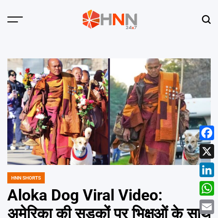
Skip
to
Menu
Sear
content
HNN
24x7
Face
X
HNN SHORTS
POSTED
Linke
IN
Aloka Dog Viral Video:
What
अमेरिका की सड़कों पर भिक्षुओं के साथ