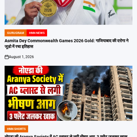
GURUGRAM
HNN NEWS
POSTED
IN
Asmita Dey Commonwealth Games 2026 Gold: गाजियाबाद की दरोगा ने
जूडो में रचा इतिहास
August 1, 2026
on
HNN SHORTS
POSTED
IN
नोएडा की Aranya Society में AC ब्लास्ट से लगी भीषण आग, 3 फ्लैट जलकर खाक