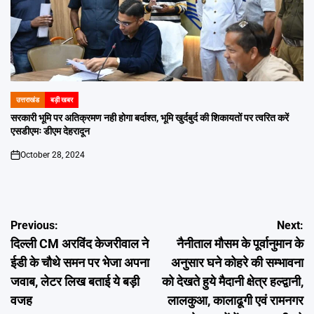
उत्तराखंड
बड़ी खबर
POSTED
IN
सरकारी भूमि पर अतिक्रमण नही होगा बर्दाश्त, भूमि खुर्दबुर्द की शिकायतों पर त्वरित करें
एसडीएमः डीएम देहरादून
October 28, 2024
on
Post
Previous:
Next:
दिल्ली CM अरविंद केजरीवाल ने
नैनीताल मौसम के पूर्वानुमान के
navigation
ईडी के चौथे समन पर भेजा अपना
अनुसार घने कोहरे की सम्भावना
जवाब, लेटर लिख बताई ये बड़ी
को देखते हुये मैदानी क्षेत्र हल्द्वानी,
वजह
लालकुआ, कालाढूगी एवं रामनगर