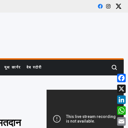
Facebook
Instagram
X
यूथ कार्नर
वेब स्टोरी
Search
Face
X
Link
What
 मतदान