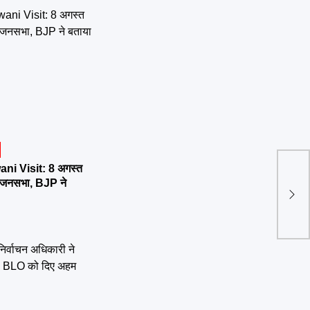
ni Visit: 8 अगस्त
र्तन जनसभा, BJP ने
हिसा
लोकसभ