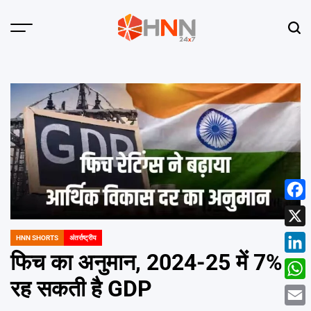
Skip
to
Menu
Sear
content
HNN
24x7
Face
X
HNN SHORTS
अंतर्राष्ट्रीय
POSTED
IN
फिच का अनुमान, 2024-25 में 7%
Linke
रह सकती है GDP
What