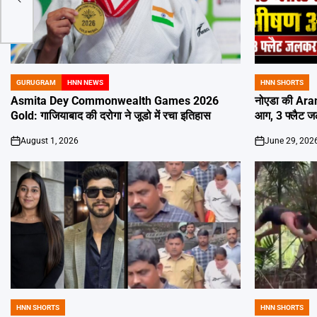
GURUGRAM
HNN NEWS
HNN SHORTS
POSTED
POSTED
IN
IN
Asmita Dey Commonwealth Games 2026
नोएडा की Aran
Gold: गाजियाबाद की दरोगा ने जूडो में रचा इतिहास
आग, 3 फ्लैट 
August 1, 2026
June 29, 202
on
on
HNN SHORTS
HNN SHORTS
POSTED
POSTED