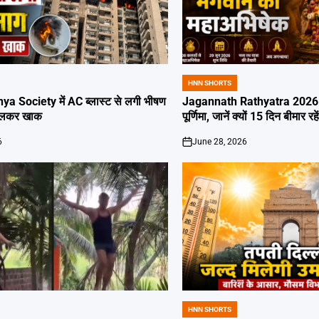
HNN SHORTS
POSTED
IN
ya Society में AC ब्लास्ट से लगी भीषण
Jagannath Rathyatra 2026: 
जलकर खाक
पूर्णिमा, जानें क्यों 15 दिन बीमार रह
6
June 28, 2026
on
HNN SHORTS
POSTED