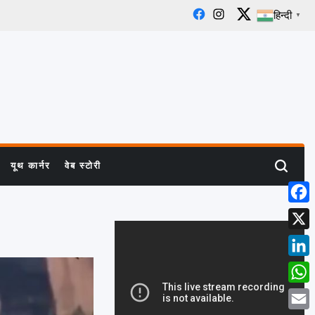
हिन्दी
▼
Facebook
Instagram
X
यूथ कार्नर
वेब स्टोरी
Search
Face
X
Linke
What