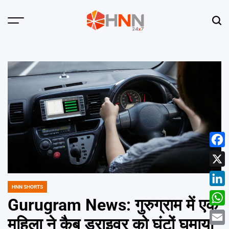
Skip
to
Menu
Sear
content
HNN
24x7
Face
X
HNN SHORTS
POSTED
Linke
IN
Gurugram News: गुरुग्राम में एक
What
महिला ने कैब ड्राइवर को घंटों घुमाया