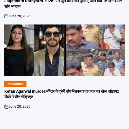
Jagannath Rathyatra 2026: 29 जून को स्नान पूर्णिमा, जानें क्यों 15 दिन बीमार
रहेंगे भगवान
June 28, 2026
on
HNN SHORTS
POSTED
IN
Ketan Agarwal murder:मंगेतर ने प्रेमी संग मिलकर रचा कत्ल का खेल, लोहागढ़
किले में सीन रीक्रिएट
June 28, 2026
on