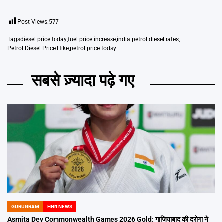
Post Views:
577
Tags
diesel price today
,
fuel price increase
,
india petrol diesel rates
,
Petrol Diesel Price Hike
,
petrol price today
सबसे ज़्यादा पढ़े गए
GURUGRAM
HNN NEWS
POSTED
IN
Asmita Dey Commonwealth Games 2026 Gold: गाजियाबाद की दरोगा ने