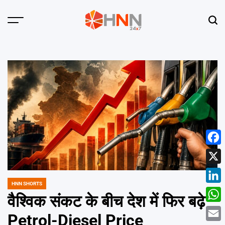
Skip
to
Menu
Sear
content
HNN
24x7
Face
X
HNN SHORTS
POSTED
Linke
IN
वैश्विक संकट के बीच देश में फिर बढ़े
What
Petrol-Diesel Price