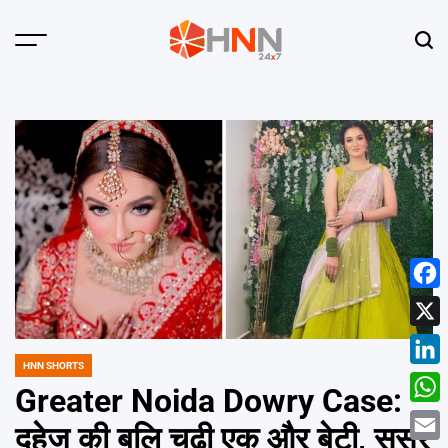
Skip
to
Menu
Sear
content
HNN
24x7
Face
X
HNN SHORTS
POSTED
Linke
IN
Greater Noida Dowry Case:
What
दहेज की बलि चढ़ी एक और बेटी, ससुर