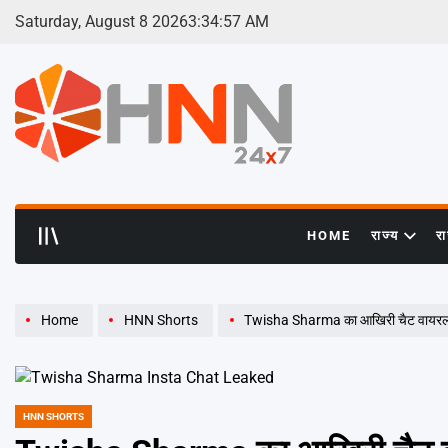
Skip
Saturday, August 8 2026
3
:
34
:
57
AM
to
content
HNN
24x7
HOME
राज्य
र
Home
HNN Shorts
Twisha Sharma का आखिरी चैट वायरल कहा-
HNN SHORTS
POSTED
IN