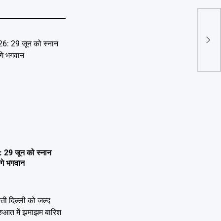
Grea
की ब
गिरफ्
29 जून को स्नान
ेंगे भगवान