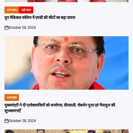
उत्तराखंड
बड़ी खबर
POSTED
IN
दून मेडिकल कॉलेज में एमडी की सीटों का बढ़ा दायरा
October 28, 2024
on
उत्तराखंड
POSTED
IN
मुख्यमंत्री ने दी प्रदेशवासियों को धनतेरस, दीपावली, गोवर्धन पूजा एवं भैयादूज की
शुभकामनाएँ
October 28, 2024
on