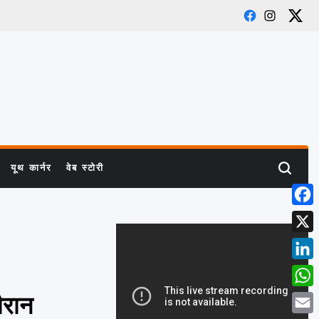
Facebook
Instagram
X
यूथ कार्नर
वेब स्टोरी
Search
Face
X
Link
What
ौरान