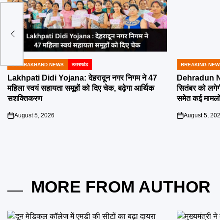
ंकन
UTTARAKHAND NEWS
उत्तराखंड
BREAKING NEW
POSTED
POSTED
IN
IN
Lakhpati Didi Yojana: देहरादून नगर निगम ने 47
Dehradun Na
महिला स्वयं सहायता समूहों को दिए चेक, बढ़ेगा आर्थिक
सितंबर को लगेग
सशक्तिकरण
समेत कई मामलों
August 5, 2026
August 5, 20
on
on
MORE FROM AUTHOR