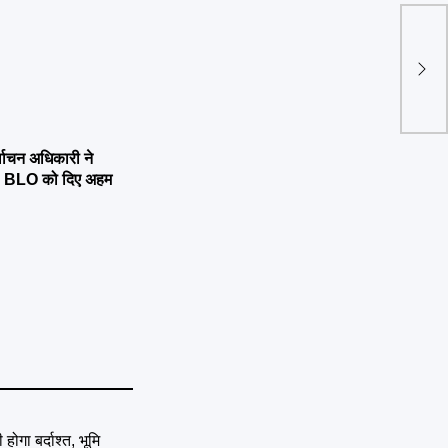
सभी स
मुख्य
नोटि
्वाचन अधिकारी ने
्षण, BLO को दिए अहम