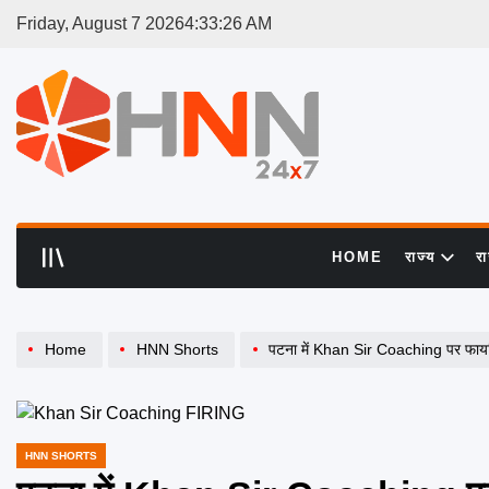
Skip
Friday, August 7 2026
4
:
33
:
27
AM
to
content
HNN
24x7
HOME
राज्य
र
Home
HNN Shorts
पटना में Khan Sir Coaching पर फायर
HNN SHORTS
POSTED
IN