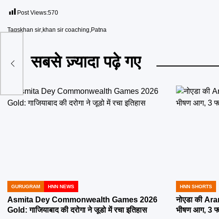
Post Views:
570
Tags
khan sir
,
khan sir coaching
,
Patna
ar 2
सबसे ज़्यादा पढ़े गए
म,
GURUGRAM
HNN NEWS
HNN SHORTS
POSTED
POSTED
IN
IN
Asmita Dey Commonwealth Games 2026
नोएडा की Aran
Gold: गाजियाबाद की दरोगा ने जूडो में रचा इतिहास
भीषण आग, 3 फ