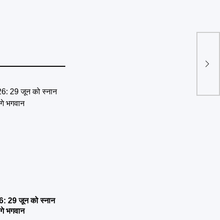
Malvi
आग, ह
 29 जून को स्नान
ेंगे भगवान