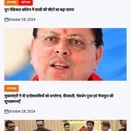
उत्तराखंड
बड़ी खबर
POSTED
IN
दून मेडिकल कॉलेज में एमडी की सीटों का बढ़ा दायरा
October 28, 2024
on
उत्तराखंड
POSTED
IN
मुख्यमंत्री ने दी प्रदेशवासियों को धनतेरस, दीपावली, गोवर्धन पूजा एवं भैयादूज की
शुभकामनाएँ
October 28, 2024
on