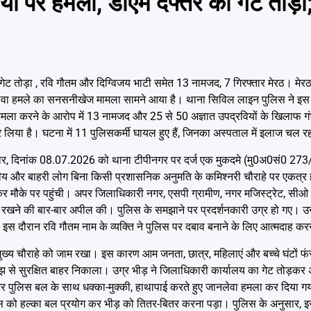
ियों पर हमला, डीएम दफ्तर का गेट तोड़
गेट तोड़ा , रवि गौतम और दिग्विजय भाटी समेत 13 नामजद, 7 गिरफ्तार मेरठ। मेरठ
लेवा हमले का सनसनीखेज मामला सामने आया है। थाना सिविल लाइन पुलिस ने इस 
पर हमला करने के आरोप में 13 नामजद और 25 से 50 अज्ञात उपद्रवियों के खिलाफ गंभ
र लिया है। घटना में 11 पुलिसकर्मी घायल हुए हैं, जिनका अस्पताल में इलाज चल र
ुसार, दिनांक 08.07.2026 को थाना टीपीनगर पर दर्ज एक मुकदमे (मु0अ0सं0 27
ानीय और बाहरी लोग बिना किसी प्रशासनिक अनुमति के कमिश्नरी चौराहे पर एकत्र 
कर मौके पर पहुंची। अपर जिलाधिकारी नगर, एसपी ग्रामीण, नगर मजिस्ट्रेट, स
 रखने की बार-बार अपील की। पुलिस के समझाने पर प्रदर्शनकारी उग्र हो गए। उन्हो
इस दौरान रवि गौतम नाम के व्यक्ति ने पुलिस पर दबाव बनाने के लिए आत्मदाह क
मुख्य चौराहे को जाम रखा। इस कारण आम जनता, छात्र, महिलाएं और बच्चे घंटों फंस
 सूझबूझ से सुरक्षित बाहर निकाला। उग्र भीड़ ने जिलाधिकारी कार्यालय का गेट तोड़क
र पुलिस बल के साथ धक्का-मुक्की, हाथापाई करते हुए जानलेवा हमला कर दिया गय
िस को हल्का बल प्रयोग कर भीड़ को तितर-बितर करना पड़ा। ​पुलिस के अनुसार, इ