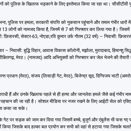
ों को पुलिस के खिलाफ भड़काने के लिए इस्तेमाल किया जा रहा था। सीसीटीवी फुट
ालना, पुलिस पर हमला, सरकारी संपत्ति को नुकसान पहुंचाने और तमाम गंभीर धारों म
3 लोगों को नामजद किया है, जिनमें से 7 को गिरफ्तार कर लिया गया है। जिसमें ​
ासी: छिजारसी,
सेक्टर-63
,
नोएडा
,​रवि कुमार उर्फ गौतम (32 वर्ष) – निवासी: छिजार
ार – निवासी: बुद्धि विहार, आवास विकास कॉलोनी, मझोला, मुरादाबाद, ​हिमान्शु सिद
ीक्षितगढ़,
मेरठ
। (नामजद) ​आदि अभियुक्तों को गिरफ्तार कर जेल भेजने की तैयारी
ेमन्त प्रधान (मेरठ), संजय (लिसाड़ी गेट, मेरठ), बिजेन्द्र सूद, दिग्विजय भाटी (अ
वर अपराधी हैं और उनके खिलाफ पहले से ही हत्या और जानलेवा हमले जैसे कई गंभीर मामल
ी पहचान की जा रही है। सोशल मीडिया पर नजर रखने के लिए आईटी सेल को एक्टि
ंजा कसा जा सके।
के गेट पर सड़क को जाम कर दिया गया जिसमें बच्चे, बुजुर्ग और एंबुलेंस भी फस गए 
ं किया जिसके बाद हल्का बल प्रयोग कर सभी को वहां से हटाया गया जिसके चलते उन