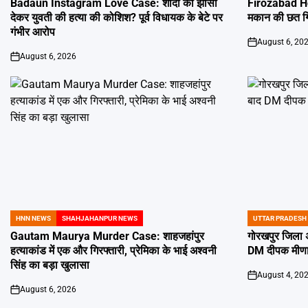
Badaun Instagram Love Case: शादी का झांसा
Firozabad Ho
देकर युवती की हत्या की कोशिश? पूर्व विधायक के बेटे पर
मकान की छत गिरी
गंभीर आरोप
August 6, 20
on
August 6, 2026
on
HNN NEWS
SHAHJAHANPUR NEWS
UTTAR PRADESH
POSTED
POSTED
IN
IN
Gautam Maurya Murder Case: शाहजहांपुर
गोरखपुर जिला अ
हत्याकांड में एक और गिरफ्तारी, प्रेमिका के भाई अश्वनी
DM दीपक मीणा न
सिंह का बड़ा खुलासा
August 4, 20
on
August 6, 2026
on