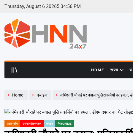
Skip
Thursday, August 6 2026
5
:
34
:
57
PM
to
content
HNN
24x7
HOME
राज्य
र
Home
क्राइम
कमिश्नरी चौराहे पर बवाल: पुलिसकर्मियों पर हमला, डीए
उत्तरप्रदेश
उत्तरप्रदेश सरकार
क्राइम
मेरठ CRIME
POSTED
IN