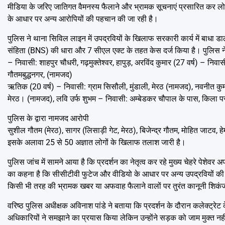
मीडिया के जरिए जातिगत वैमनस्य फैलाने और भ्रामक सूचनाएं प्रसारित कर लोग
के आधार पर अन्य आरोपियों की पहचान की जा रही है।
​पुलिस ने थाना सिविल लाइन में उपद्रवियों के खिलाफ सरकारी कार्य में बाधा ड
संहिता (BNS) की धारा और 7 सीएल एक्ट के तहत केस दर्ज किया है। ​पुलिस ने 1
– निवासी: शाहपुर चौधरी, गढ़मुक्तेश्वर, हापुड़, ​अरविंद कुमार (27 वर्ष) – निव
गौतमबुद्धनगर, (नामजद)
​ऋतिक (20 वर्ष) – निवासी: ग्राम सिसौली, मुंडाली, मेरठ (नामजद), ​नवनीत कुम
मेरठ। (नामजद), ​लवि उर्फ शुभम – निवासी: अम्बेडकर चौपाल के पास, किला पर
पुलिस के द्वारा नामजद आरोपी
​सुशील गौतम (मेरठ), सागर (लिसाड़ी गेट, मेरठ), बिजेन्द्र गौतम, मोहित जाटव, ह
इसके अलावा 25 से 50 अज्ञात लोगों के खिलाफ तलाश जारी है।
​पुलिस जांच में सामने आया है कि प्रदर्शन का नेतृत्व कर रहे मुख्य चेहरे पेशे
का कहना है कि सीसीटीवी फुटेज और वीडियो के आधार पर अन्य उपद्रवियों क
किसी भी तरह की भ्रामक खबर या अफवाह फैलाने वालों पर तुरंत कानूनी शिक
वरिष्ठ पुलिस अधीक्षक अविनाश पांडे ने बताया कि प्रदर्शन के दौरान कलेक्ट्रेट 
अधिकारियों ने समझाने का प्रयास किया लेकिन उन्होंने सड़क को जाम मुक्त नही