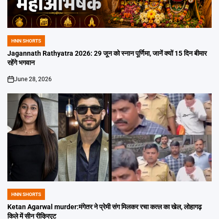
HNN SHORTS
POSTED
IN
Jagannath Rathyatra 2026: 29 जून को स्नान पूर्णिमा, जानें क्यों 15 दिन बीमार
रहेंगे भगवान
June 28, 2026
on
HNN SHORTS
POSTED
IN
Ketan Agarwal murder:मंगेतर ने प्रेमी संग मिलकर रचा कत्ल का खेल, लोहागढ़
किले में सीन रीक्रिएट