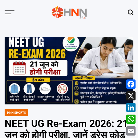
Skip
to
Menu
Sear
content
HNN
24x7
Face
X
HNN SHORTS
POSTED
Linke
IN
NEET UG Re-Exam 2026: 21
What
जून को होगी परीक्षा, जानें ड्रेस कोड