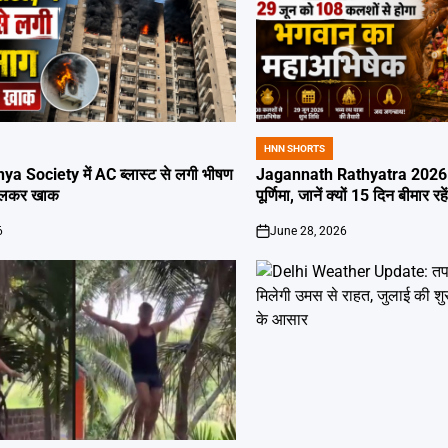
HNN SHORTS
POSTED
IN
ya Society में AC ब्लास्ट से लगी भीषण
Jagannath Rathyatra 2026: 
जलकर खाक
पूर्णिमा, जानें क्यों 15 दिन बीमार रह
6
June 28, 2026
on