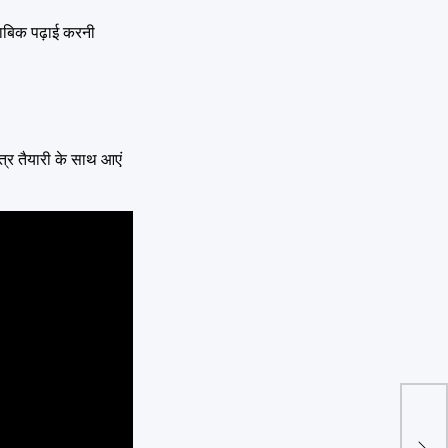
ताबिक पढ़ाई करनी
ात्र तैयारी के साथ आएं
Delh
महीने