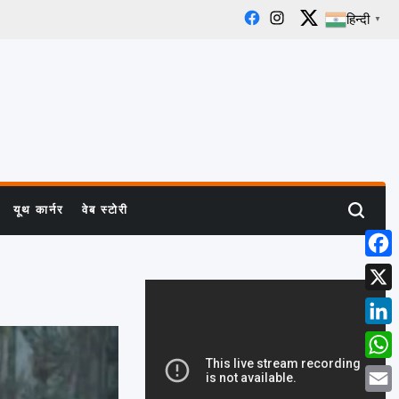
हिन्दी
▼
Facebook
Instagram
X
यूथ कार्नर
वेब स्टोरी
Search
Face
X
Linke
What