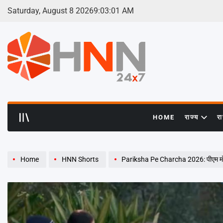
Skip
Saturday, August 8 2026
9
:
03
:
02
AM
to
content
HNN
24x7
HOME
राज्य
र
Home
HNN Shorts
Pariksha Pe Charcha 2026: पीएम मोदी ने