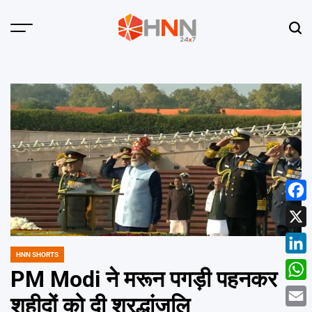
Skip
to
Menu
Sear
content
HNN
24x7
Face
X
HNN SHORTS
POSTED
Linke
IN
PM Modi ने मरून पगड़ी पहनकर
What
शहीदों को दी श्रद्धांजलि