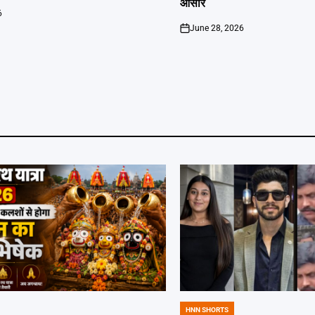
आसार
6
June 28, 2026
on
HNN SHORTS
POSTED