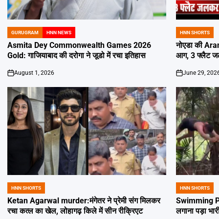
GURUGRAM
HNN NEWS
HNN SHORTS
POSTED
POSTED
IN
IN
Asmita Dey Commonwealth Games 2026
नोएडा की Aran
Gold: गाजियाबाद की दरोगा ने जूडो में रचा इतिहास
आग, 3 फ्लैट 
August 1, 2026
June 29, 202
on
on
HNN SHORTS
HNN SHORTS
POSTED
POSTED
IN
IN
Ketan Agarwal murder:मंगेतर ने प्रेमी संग मिलकर
Swimming Poo
रचा कत्ल का खेल, लोहागढ़ किले में सीन रीक्रिएट
लगाना पड़ा भार