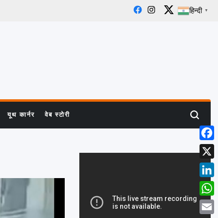
हिन्दी
▼
Facebook
Instagram
X
यूथ कार्नर
वेब स्टोरी
Search
Face
X
Linke
What