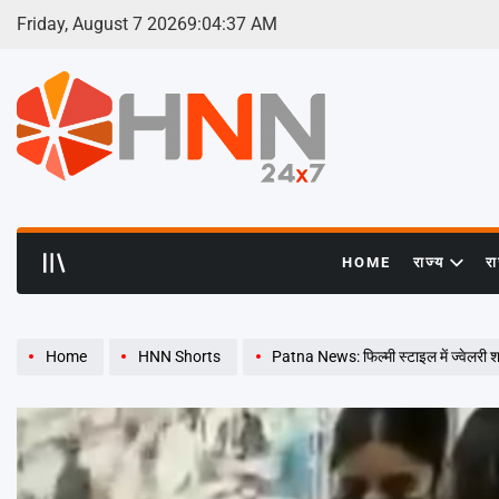
Skip
Friday, August 7 2026
9
:
04
:
38
AM
to
content
HNN
24x7
HOME
राज्य
र
Home
HNN Shorts
Patna News: फिल्मी स्टाइल में ज्वेलरी शॉ