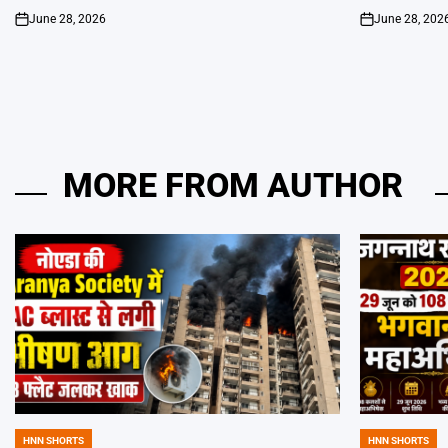
June 28, 2026
June 28, 202
on
on
MORE FROM AUTHOR
HNN SHORTS
HNN SHORTS
POSTED
POSTED