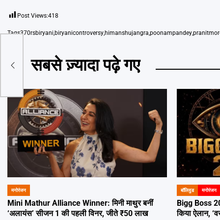
Post Views:
418
Tags
370rsbiryani
,
biryanicontroversy
,
himanshujangra
,
poonampandey
,
pranitmor
ट में
सबसे ज़्यादा पढ़े गए
ंग के
मनोरंजन
बॉलिवुड
मनोरंजन
POSTED
POSTED
IN
IN
Mini Mathur Alliance Winner: मिनी माथुर बनीं
Bigg Boss 2
‘अलायंस’ सीजन 1 की पहली विनर, जीते ₹50 लाख
किया ऐलान, ‘वर