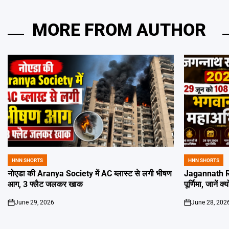
MORE FROM AUTHOR
HNN SHORTS
HNN SHORTS
POSTED
POSTED
IN
IN
नोएडा की Aranya Society में AC ब्लास्ट से लगी भीषण
Jagannath Ra
आग, 3 फ्लैट जलकर खाक
पूर्णिमा, जानें क
June 29, 2026
June 28, 202
on
on