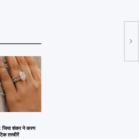
Patna
शॉप ल
गिरफ्
जिया शंकर ने करण
िक तस्वीरें