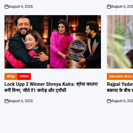
August 6, 2026
August 6, 20
on
on
बॉलीवुड
मनोरंजन
BREAKING NEWS
POSTED
POSTED
IN
IN
Lock Upp 2 Winner Shreya Kalra: श्रेया कालरा
Rajpal Yadav
बनीं विनर, जीते ₹1 करोड़ और ट्रॉफी
बकाया के बीच शा
August 6, 2026
August 6, 20
on
on