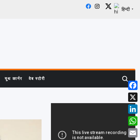
Facebook
Instagram
X
हिन्दी
▼
यूथ कार्नर
वेब स्टोरी
Search
Face
X
Linke
What