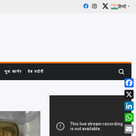
हिन्दी
▼
Facebook
Instagram
X
यूथ कार्नर
वेब स्टोरी
Search
Face
X
Linke
What