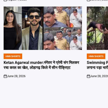
on
on
HNN SHORTS
HNN SHORTS
POSTED
POSTED
IN
IN
Ketan Agarwal murder:मंगेतर ने प्रेमी संग मिलकर
Swimming Poo
रचा कत्ल का खेल, लोहागढ़ किले में सीन रीक्रिएट
लगाना पड़ा भार
June 28, 2026
June 28, 202
on
on