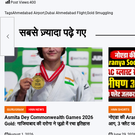
Post Views:
400
Tags
Ahmedabad Airport
,
Dubai Ahmedabad Flight
,
Gold Smuggling
री
सबसे ज़्यादा पढ़े गए
राएं
GURUGRAM
HNN NEWS
HNN SHORTS
POSTED
POSTED
IN
IN
Asmita Dey Commonwealth Games 2026
नोएडा की Aran
Gold: गाजियाबाद की दरोगा ने जूडो में रचा इतिहास
आग, 3 फ्लैट 
August 1, 2026
June 29, 202