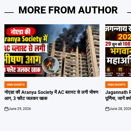
MORE FROM AUTHOR
HNN SHORTS
HNN SHORTS
POSTED
POSTED
IN
IN
नोएडा की Aranya Society में AC ब्लास्ट से लगी भीषण
Jagannath Ra
आग, 3 फ्लैट जलकर खाक
पूर्णिमा, जानें क
June 29, 2026
June 28, 202
on
on