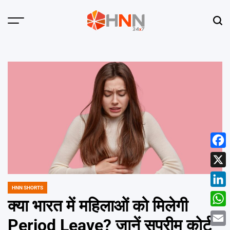
Skip
to
Menu
Sear
content
HNN
24x7
Face
X
HNN SHORTS
POSTED
Linke
IN
क्या भारत में महिलाओं को मिलेगी
What
Period Leave? जानें सुप्रीम कोर्ट