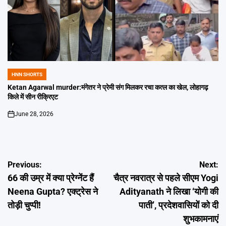
HNN SHORTS
POSTED
IN
Ketan Agarwal murder:मंगेतर ने प्रेमी संग मिलकर रचा कत्ल का खेल, लोहागढ़
किले में सीन रीक्रिएट
June 28, 2026
on
Post
Previous:
Next:
66 की उम्र में क्या प्रेग्नेंट हैं
चैत्र नवरात्र से पहले सीएम Yogi
navigation
Neena Gupta? एक्ट्रेस ने
Adityanath ने लिखा ‘योगी की
तोड़ी चुप्पी!
पाती’, प्रदेशवासियों को दी
शुभकामनाएं