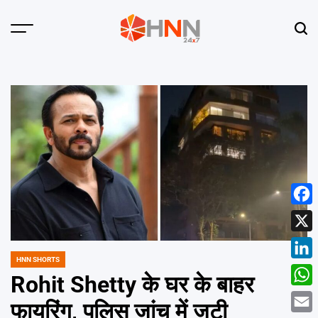
Skip
to
Menu
Sear
content
HNN
24x7
Face
X
HNN SHORTS
POSTED
Linke
IN
Rohit Shetty के घर के बाहर
What
फायरिंग, पुलिस जांच में जुटी