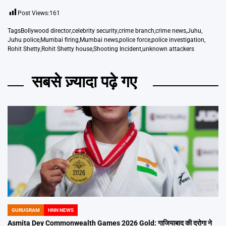
Post Views:
161
Tags
Bollywood director
,
celebrity security
,
crime branch
,
crime news
,
Juhu
,
Juhu police
,
Mumbai firing
,
Mumbai news
,
police force
,
police investigation
,
Rohit Shetty
,
Rohit Shetty house
,
Shooting Incident
,
unknown attackers
सबसे ज़्यादा पढ़े गए
GURUGRAM
HNN NEWS
POSTED
IN
Asmita Dey Commonwealth Games 2026 Gold: गाजियाबाद की दरोगा ने