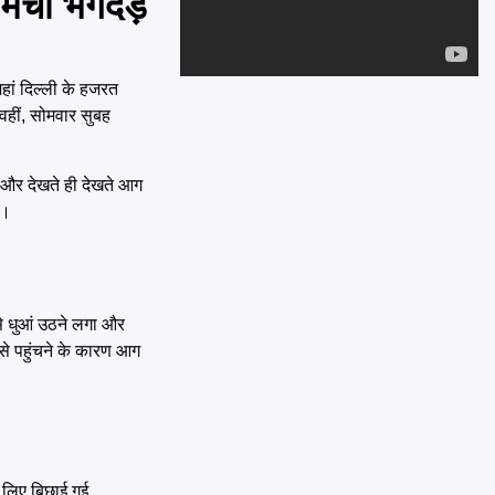
 मची भगदड़
Emai
हां दिल्ली के हजरत
वहीं, सोमवार सुबह
ा और देखते ही देखते आग
ै।
से धुआं उठने लगा और
से पहुंचने के कारण आग
े लिए बिछाई गई