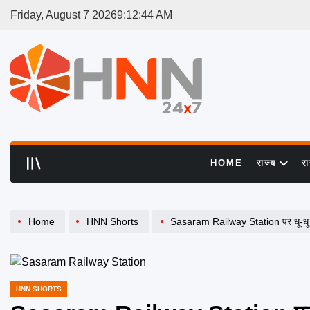
Skip
Friday, August 7 2026
9
:
12
:
45
AM
to
content
HNN
24x7
HOME
राज्य
र
Home
HNN Shorts
Sasaram Railway Station पर धू-धू कर
HNN SHORTS
POSTED
IN