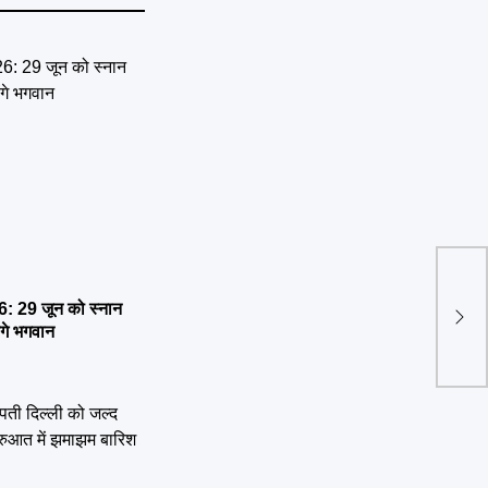
Lakh
 29 जून को स्नान
हादसा
ेंगे भगवान
की म