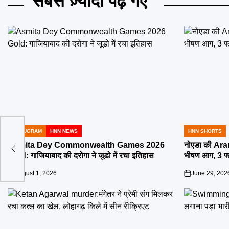
सबसे ज़्यादा पढ़े गए
GURUGRAM
HNN NEWS
HNN SHORTS
SE
POSTED
POSTED
IN
IN
Asmita Dey Commonwealth Games 2026
नोएडा की Aran
शन
Gold: गाजियाबाद की दरोगा ने जूडो में रचा इतिहास
भीषण आग, 3 फ
August 1, 2026
June 29, 202
on
on