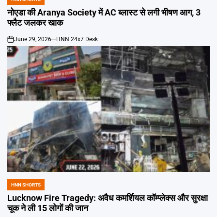
POSTED
IN
नोएडा की Aranya Society में AC ब्लास्ट से लगी भीषण आग, 3
फ्लैट जलकर खाक
June 29, 2026
HNN 24x7 Desk
on
HNN SHORTS
POSTED
IN
Lucknow Fire Tragedy: अवैध कमर्शियल कॉम्प्लेक्स और सुरक्षा
चूक ने ली 15 लोगों की जान