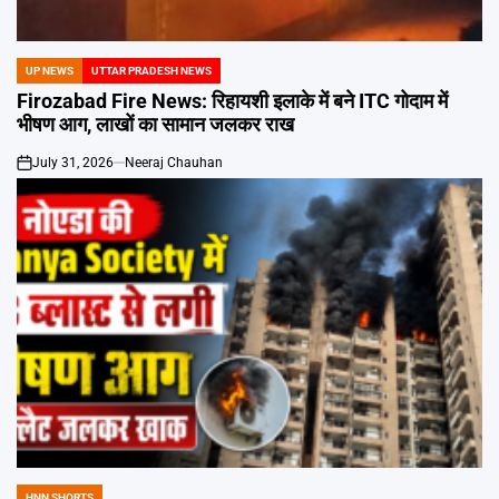
Emai
UP NEWS
UTTAR PRADESH NEWS
POSTED
IN
Firozabad Fire News: रिहायशी इलाके में बने ITC गोदाम में
भीषण आग, लाखों का सामान जलकर राख
July 31, 2026
Neeraj Chauhan
on
HNN SHORTS