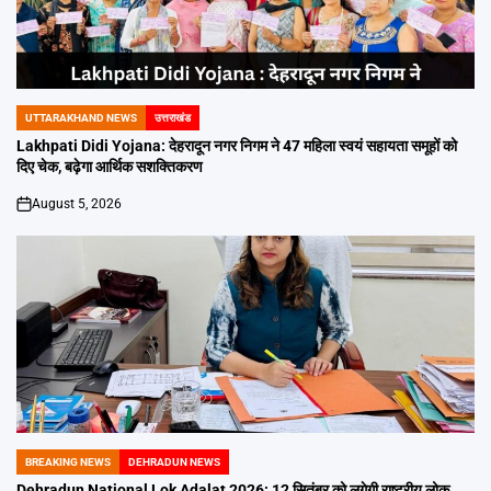
UTTARAKHAND NEWS
उत्तराखंड
POSTED
IN
Lakhpati Didi Yojana: देहरादून नगर निगम ने 47 महिला स्वयं सहायता समूहों को
दिए चेक, बढ़ेगा आर्थिक सशक्तिकरण
August 5, 2026
on
BREAKING NEWS
DEHRADUN NEWS
POSTED
IN
Dehradun National Lok Adalat 2026: 12 सितंबर को लगेगी राष्ट्रीय लोक