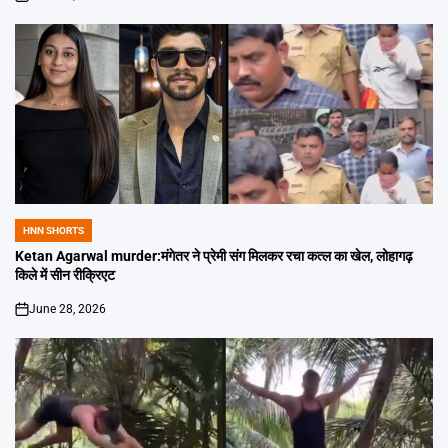
on
HNN SHORTS
POSTED
IN
Ketan Agarwal murder:मंगेतर ने प्रेमी संग मिलकर रचा कत्ल का खेल, लोहागढ़
किले में सीन रीक्रिएट
June 28, 2026
on