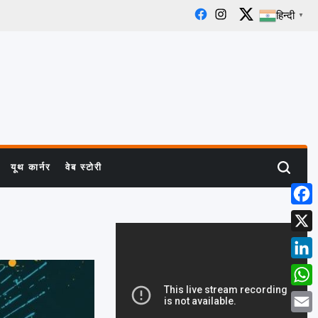
हिन्दी
▼
Facebook
Instagram
X
यूथ कार्नर
वेब स्टोरी
Search
Face
X
Linke
What