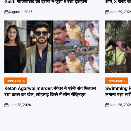
Gold: गाजियाबाद की दरोगा ने जूडो में रचा इतिहास
आग, 3 फ्लैट 
August 1, 2026
June 29, 202
on
on
HNN SHORTS
HNN SHORTS
POSTED
POSTED
IN
IN
Ketan Agarwal murder:मंगेतर ने प्रेमी संग मिलकर
Swimming Poo
रचा कत्ल का खेल, लोहागढ़ किले में सीन रीक्रिएट
लगाना पड़ा भार
June 28, 2026
June 28, 202
on
on