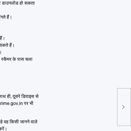
वेयर डाउनलोड हो सकता
ते हैं।
ैं।
सकते हैं।
ै।
स्कैमर के पास चला
ाथ ही, दूसरे डिवाइस से
Vigi
rcrime.gov.in पर भी
अधिक 
लाख 
े वह किसी जानने वाले
करें।