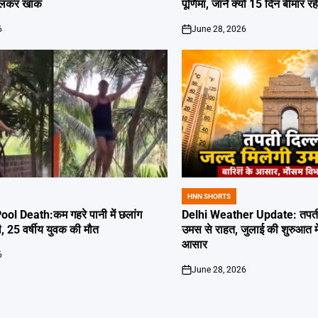
जलकर खाक
पूर्णिमा, जानें क्यों 15 दिन बीमार रह
6
June 28, 2026
on
HNN SHORTS
POSTED
IN
l Death:कम गहरे पानी में छलांग
Delhi Weather Update: तपती द
ी, 25 वर्षीय युवक की मौत
उमस से राहत, जुलाई की शुरुआत म
आसार
6
June 28, 2026
on