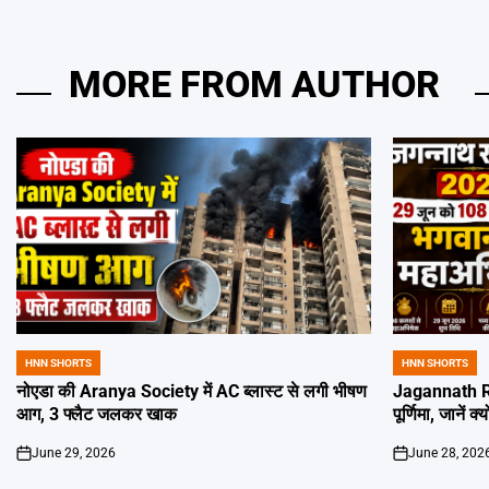
MORE FROM AUTHOR
HNN SHORTS
HNN SHORTS
POSTED
POSTED
IN
IN
नोएडा की Aranya Society में AC ब्लास्ट से लगी भीषण
Jagannath Ra
आग, 3 फ्लैट जलकर खाक
पूर्णिमा, जानें क
June 29, 2026
June 28, 202
on
on