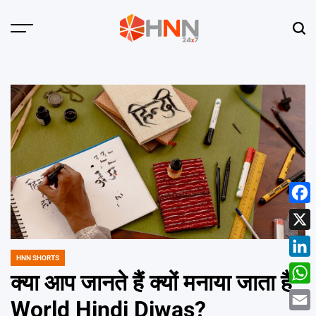
Skip
to
Menu
Sear
content
HNN
24x7
Face
X
HNN SHORTS
POSTED
Linke
IN
क्या आप जानते हैं क्यों मनाया जाता है
What
World Hindi Diwas?