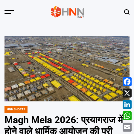
Skip
to
Menu
Sear
content
HNN
24x7
Face
X
HNN SHORTS
POSTED
Linke
IN
Magh Mela 2026: प्रयागराज में
What
होने वाले धार्मिक आयोजन की पूरी