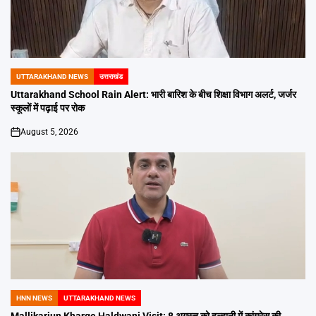
UTTARAKHAND NEWS
उत्तराखंड
POSTED
IN
Uttarakhand School Rain Alert: भारी बारिश के बीच शिक्षा विभाग अलर्ट, जर्जर
स्कूलों में पढ़ाई पर रोक
August 5, 2026
on
HNN NEWS
UTTARAKHAND NEWS
POSTED
IN