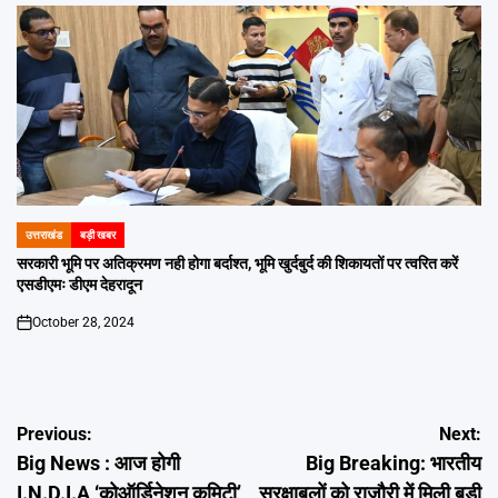
उत्तराखंड
बड़ी खबर
POSTED
IN
सरकारी भूमि पर अतिक्रमण नही होगा बर्दाश्त, भूमि खुर्दबुर्द की शिकायतों पर त्वरित करें
एसडीएमः डीएम देहरादून
October 28, 2024
on
Post
Previous:
Next:
Big News : आज होगी
Big Breaking: भारतीय
navigation
I.N.D.I.A ‘कोऑर्डिनेशन कमिटी’
सुरक्षाबलों को राजौरी में मिली बड़ी