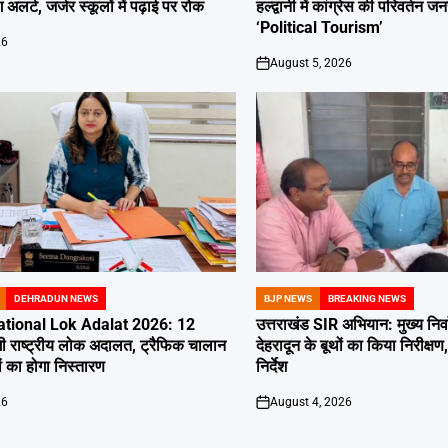
 अलर्ट, जर्जर स्कूलों में पढ़ाई पर रोक
हल्द्वानी में कांग्रेस की परिवर्तन
‘Political Tourism’
26
August 5, 2026
on
DEHRADUN NEWS
BJP NEWS
BREAKING NEWS
POSTED
IN
tional Lok Adalat 2026: 12
उत्तराखंड SIR अभियान: मुख्य निर
ी राष्ट्रीय लोक अदालत, ट्रैफिक चालान
देहरादून के बूथों का किया निरीक
 का होगा निस्तारण
निर्देश
26
August 4, 2026
on