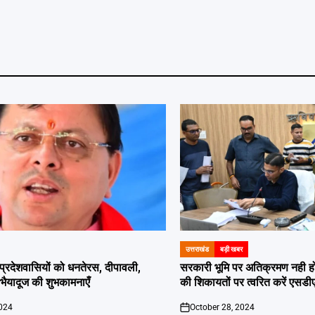
उत्तराखंड
बड़ी खबर
POSTED
IN
दी प्रदेशवासियों को धनतेरस, दीपावली,
सरकारी भूमि पर अतिक्रमण नही होगा बर
ं भैयादूज की शुभकामनाएँ
की शिकायतों पर त्वरित करें एसडी
2024
October 28, 2024
on