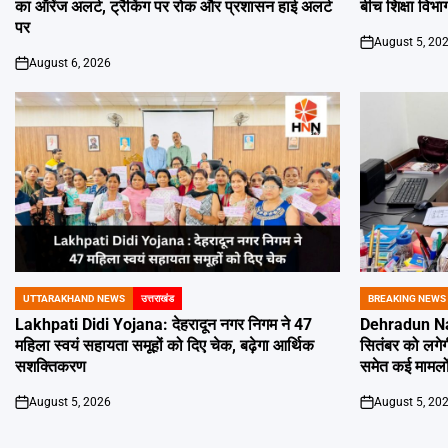
का ऑरेंज अलर्ट, ट्रैकिंग पर रोक और प्रशासन हाई अलर्ट
बीच शिक्षा विभाग
पर
August 5, 20
on
August 6, 2026
on
UTTARAKHAND NEWS
उत्तराखंड
BREAKING NEWS
POSTED
POSTED
IN
IN
Lakhpati Didi Yojana: देहरादून नगर निगम ने 47
Dehradun Na
महिला स्वयं सहायता समूहों को दिए चेक, बढ़ेगा आर्थिक
सितंबर को लगेग
सशक्तिकरण
समेत कई मामलों
August 5, 2026
August 5, 20
on
on