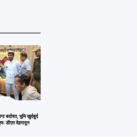
्दाश्त, भूमि खुर्दबुर्द
एमः डीएम देहरादून