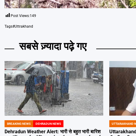
Post Views:
149
Tags
#Uttrakhand
सबसे ज़्यादा पढ़े गए
BREAKING NEWS
DEHRADUN NEWS
UTTARAKHAND 
POSTED
POSTED
IN
IN
Dehradun Weather Alert: भारी से बहुत भारी बारिश
Uttarakhand 