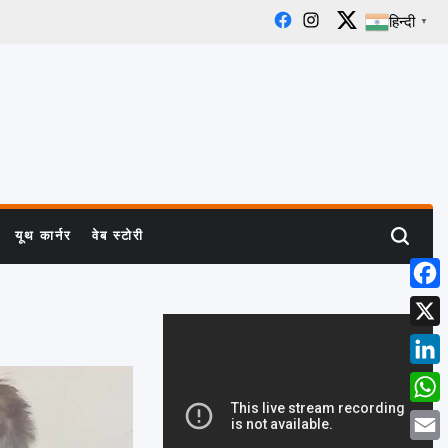
हिन्दी
▼
Facebook
Instagram
X
यूथ कार्नर
वेब स्टोरी
Search
Face
X
Linke
What