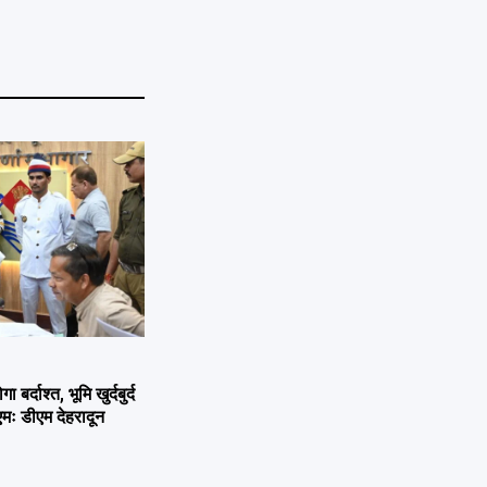
्दाश्त, भूमि खुर्दबुर्द
एमः डीएम देहरादून