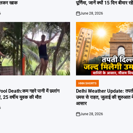
जलकर खाक
पूर्णिमा, जानें क्यों 15 दिन बीमार रह
6
June 28, 2026
on
HNN SHORTS
POSTED
IN
l Death:कम गहरे पानी में छलांग
Delhi Weather Update: तपती द
ी, 25 वर्षीय युवक की मौत
उमस से राहत, जुलाई की शुरुआत म
आसार
6
June 28, 2026
on