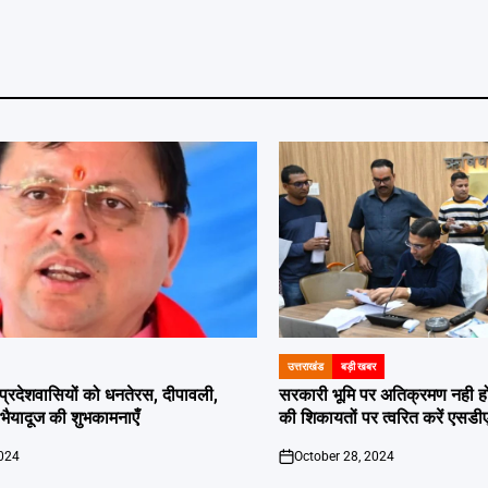
उत्तराखंड
बड़ी खबर
POSTED
IN
दी प्रदेशवासियों को धनतेरस, दीपावली,
सरकारी भूमि पर अतिक्रमण नही होगा बर
ं भैयादूज की शुभकामनाएँ
की शिकायतों पर त्वरित करें एसडी
2024
October 28, 2024
on