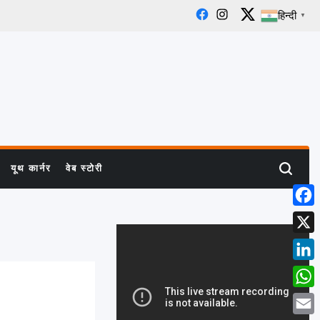
हिन्दी
▼
Facebook
Instagram
X
यूथ कार्नर
वेब स्टोरी
Search
Face
X
Linke
What